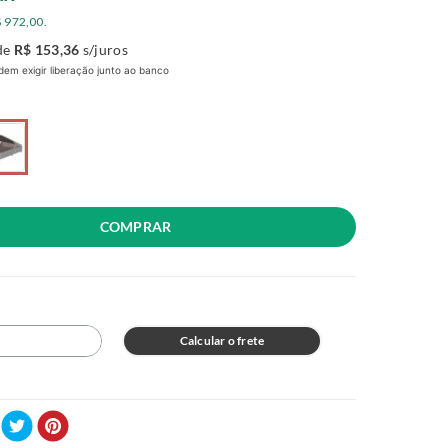
$
972
,
00
.
de
R$
153
,
36
s/juros
em exigir liberação junto ao banco
COMPRAR
Calcular o frete