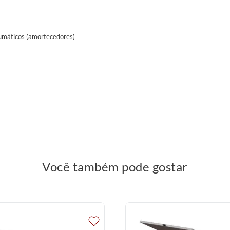
evadores, portas, escadas e corredores.
das, guinchos, içamentos ou quaisquer
umáticos (amortecedores)
Você também pode gostar