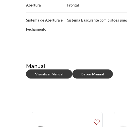
*ATENÇÃO:
Verifique se as dimensões dos produtos passam por el
Abertura
Frontal
Não nos responsabilizamos pelo transporte dos produtos por esca
outros meios específicos de transporte.
Sistema de Abertura e
Sistema Basculante com pistões pne
Fechamento
Manual
Visualizar Manual
Baixar Manual
Standard