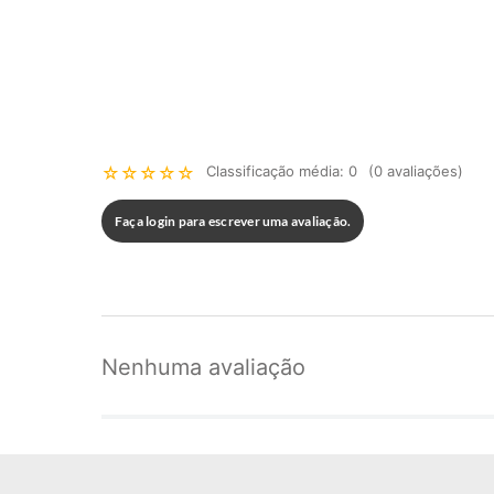
☆
☆
☆
☆
☆
Classificação média: 0
(0 avaliações)
Faça login para escrever uma avaliação.
Nenhuma avaliação