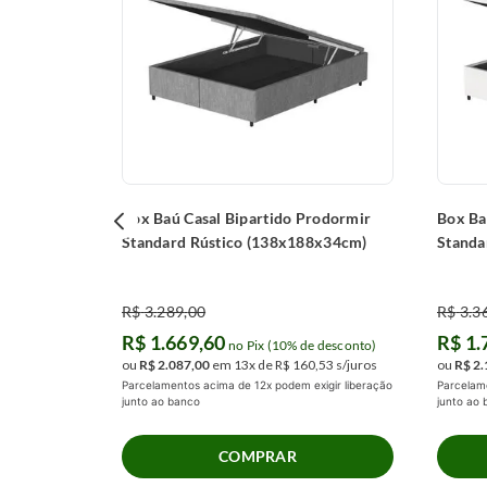
 desconto)
,
54
s/juros
igir liberação
Box Baú Casal Bipartido Prodormir
Box Ba
Standard Rústico (138x188x34cm)
Standa
R$
3
.
289
,
00
R$
3
.
3
R$
1
.
669
,
60
R$
1
.
no Pix (10% de desconto)
ou
R$
2
.
087
,
00
em
13
x de
R$
160
,
53
s/juros
ou
R$
2
.
Parcelamentos acima de 12x podem exigir liberação
Parcelame
junto ao banco
junto ao
COMPRAR