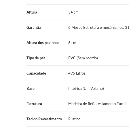
Abertura: Frontal
Altura
34 cm
Revestimento lateral: Rústico
Garantia
6 Meses Estrutura e mecânismos, 3
Revestimento superior: TNT
Altura: 34 cm
Altura dos pezinhos
6 cm
Profundidade: 26 cm
Tipo de pés
PVC (Sem rodízio)
Largura: 138 cm
Comprimento: 188 cm
Capacidade
495 Litros
Altura dos pés: 6 cm
Base
Inteiriça (Um Volume)
Pés: PVC rosqueáveis
Estrutura
Madeira de Reflorestamento Eucalip
Marca: Prodormir
Garantia: 6 meses na estrutura e 3 meses no tecido.
Tecido Revestimento
Rústico