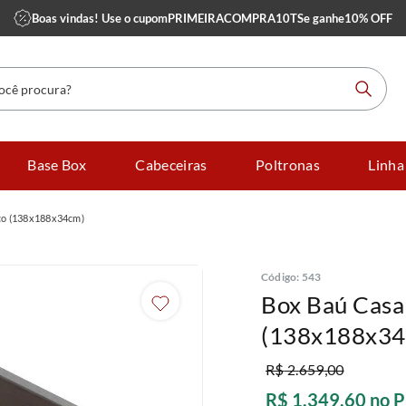
Boas vindas! Use o cupom
PRIMEIRACOMPRA10TS
e ganhe
10% OFF
 procura?
Base Box
Cabeceiras
Poltronas
Linha
co (138x188x34cm)
Código
:
543
Box Baú Casa
(138x188x34
R$
2
.
659
,
00
R$
1
.
349
,
60
no P