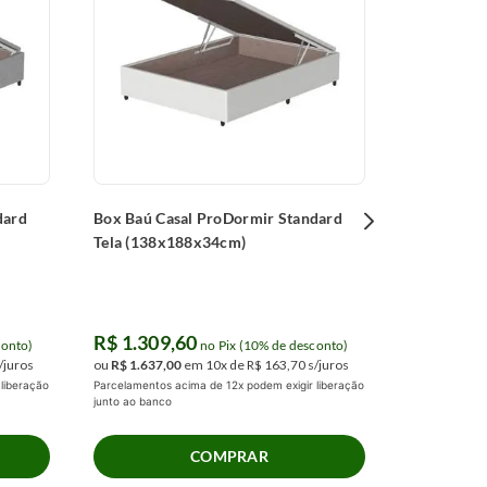
Standard 
R$
3
.
236
,
0
R$
1
.
645
ou
R$
2
.
057
,
Parcelamentos 
junto ao banco
dard
Box Baú Casal ProDormir Standard
Tela (138x188x34cm)
R$
1
.
309
,
60
conto)
no Pix (10% de desconto)
/juros
ou
R$
1
.
637
,
00
em
10
x de
R$
163
,
70
s/juros
liberação
Parcelamentos acima de 12x podem exigir liberação
junto ao banco
COMPRAR