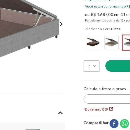
Você está economizando
R
ou
R$
1
.
687
,
00
em
11
x 
Parcelamentos acima de 12x pod
:
Cor
Cinza
1
Não sei meu CEP
Compartilhar