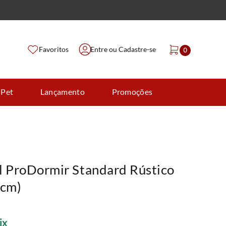
Favoritos
Entre ou Cadastre-se
0
 Pet
Lançamento
Promoções
l ProDormir Standard Rústico
cm)
ix