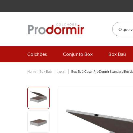
O que você
Colchões
Conjunto Box
Box Baú
Box Baú
Box Baú Casal ProDormir Standard Rústi
Casal