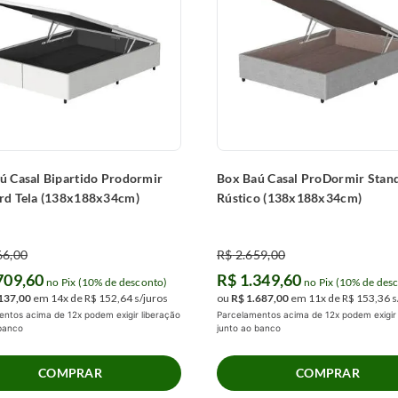
ú Casal Bipartido Prodormir
Box Baú Casal ProDormir Stan
rd Tela (138x188x34cm)
Rústico (138x188x34cm)
66
,
00
R$
2
.
659
,
00
709
,
60
R$
1
.
349
,
60
no Pix (10% de desconto)
no Pix (10% de des
137
,
00
em
14
x de
R$
152
,
64
s/juros
ou
R$
1
.
687
,
00
em
11
x de
R$
153
,
36
s
ntos acima de 12x podem exigir liberação
Parcelamentos acima de 12x podem exigir 
 banco
junto ao banco
COMPRAR
COMPRAR