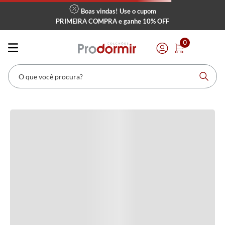
Boas vindas! Use o cupom
PRIMEIRA COMPRA
e ganhe
10% OFF
Avaliações
0
Carregando…
O que você procura?
Faça login para escrever uma avaliação.
Mais recentes
Todos
Carregando avaliações…