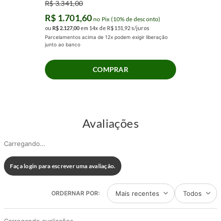
R$
3
.
341
,
00
R$
1
.
701
,
60
no Pix (10% de desconto)
ou
R$
2
.
127
,
00
em
14
x de
R$
151
,
92
s/juros
Parcelamentos acima de 12x podem exigir liberação
junto ao banco
COMPRAR
Avaliações
Carregando…
Faça login para escrever uma avaliação.
Mais recentes
Todos