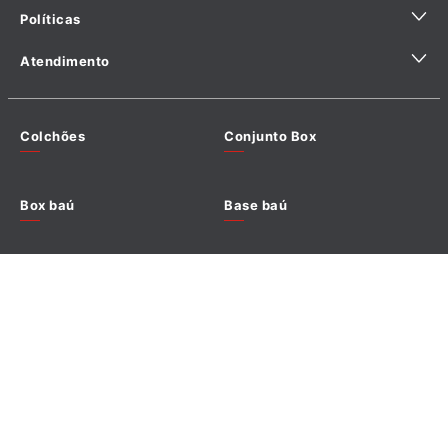
Políticas
Sustentabilidade
Ajuda para comprar com especialista
Fábricas Licenciadas
Atendimento
Hotelaria
Política de Privacidade
Seja um Lojista Prodormir
Política de Entrega
Precisa
e escolha o departamento com quem deseja
Clique
Encontre a Loja Mais Próxima
de
falar ou entre em contato através do
Colchões
Conjunto Box
Política de Troca e Devolução
aqui
ajuda?
WhatsApp: (62) 3602-2245
Trabalhe Conosco
De Segu à Sexta das 8h às 18h Estamos prontos para te
Política de pagamento
auxiliar!
Escrever Avaliação
Box baú
Base baú
Termos de uso
Termo de compra e venda
Cabeceiras
Poltronas
Política de cookies
Linha pet
Lançamento
Promoções
Outlet