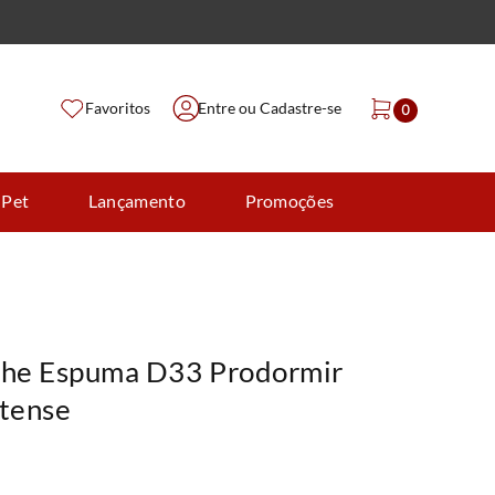
Favoritos
Entre ou Cadastre-se
0
 Pet
Lançamento
Promoções
che Espuma D33 Prodormir
ntense