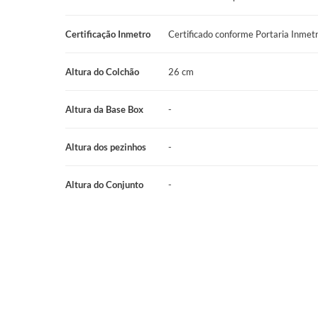
tempo, oferecendo sempre o melhor para o seu descanso.
Certificação Inmetro
Certificado conforme Portaria Inme
Qualidade e Segurança Comprovadas: O Colchão Prodormir Act
Inmetro (Portaria Nº 35/2021). Isso prova que ele segue as r
Altura do Colchão
26 cm
segurança do Brasil. A garantia de 12 meses mostra que a Pr
produtos excelentes e de confiança, como as melhores marcas
Altura da Base Box
-
Por que Escolher o Colchão Prodormir Active Techintense?
Altura dos pezinhos
-
Escolher o Colchão de Espuma Prodormir Active Techintense é 
que oferece uma firmeza ideal e a durabilidade extra da tecnolo
Altura do Conjunto
-
para quem busca um estilo de vida mais elevado, valorizando p
a garantia de uma qualidade que inspira confiança. O Active T
mas também seu bem-estar diário, um investimento que realm
Desfrute da firmeza e do conforto duradouro do Colchão Prodo
sono que realmente te recupera, deixando seu corpo alinhado 
Techintense e sinta a diferença que um colchão de alta qualida