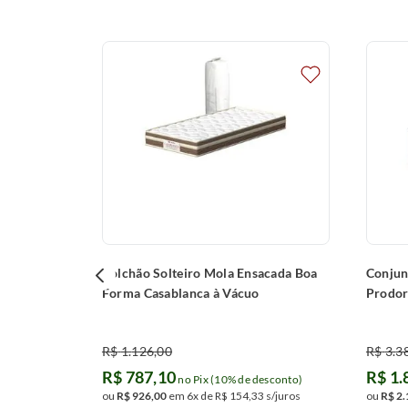
Prodormir.
cada
 desconto)
,
60
s/juros
igir liberação
Colchão Solteiro Mola Ensacada Boa
Conjun
Forma Casablanca à Vácuo
Prodor
(100x
R$
1
.
126
,
00
R$
3
.
3
R$
787
,
10
R$
1
.
no Pix (10% de desconto)
ou
R$
926
,
00
em
6
x de
R$
154
,
33
s/juros
ou
R$
2
.