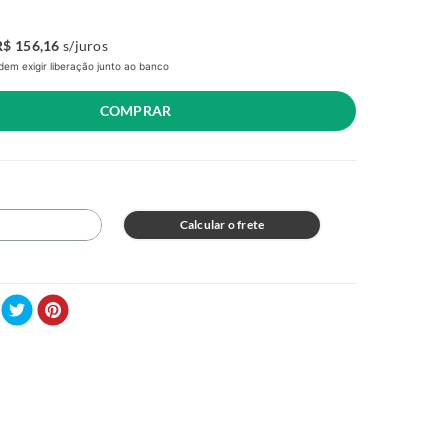
R$
156
,
16
s/juros
em exigir liberação junto ao banco
COMPRAR
Calcular o frete