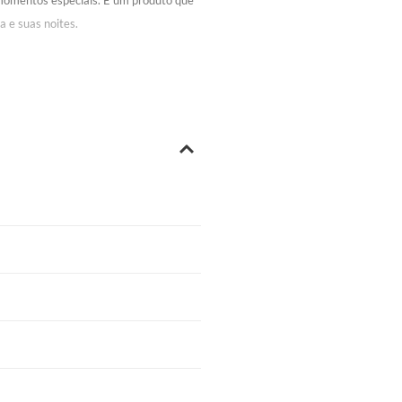
 momentos especiais. É um produto que
a e suas noites.
 Nº 35/2021