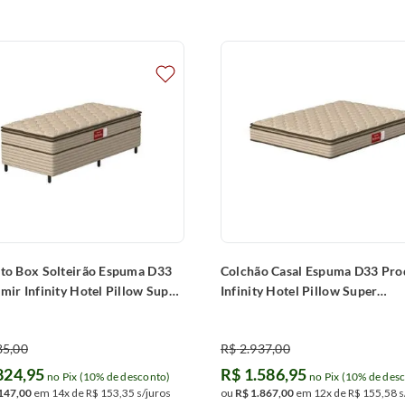
to Box Solteirão Espuma D33
Colchão Casal Espuma D33 Pro
mir Infinity Hotel Pillow Super
Infinity Hotel Pillow Super
200x62cm)
(138x188x24cm)
85
,
00
R$
2
.
937
,
00
824
,
95
R$
1
.
586
,
95
no Pix (10% de desconto)
no Pix (10% de des
147
,
00
em
14
x de
R$
153
,
35
s/juros
ou
R$
1
.
867
,
00
em
12
x de
R$
155
,
58
s