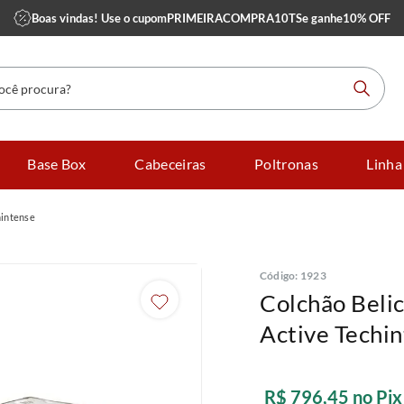
Boas vindas! Use o cupom
PRIMEIRACOMPRA10TS
e ganhe
10% OFF
 procura?
Base Box
Cabeceiras
Poltronas
Linha
hintense
Código
:
1923
Colchão Beli
Active Techi
R$
796
,
45
no Pix