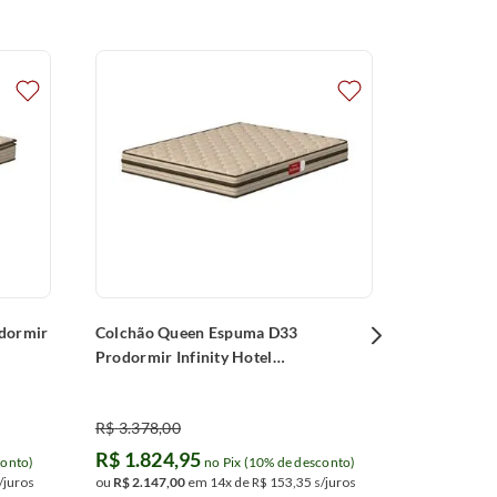
Colchão V
Prodormir 
(128x188x
R$
3
.
175
,
0
R$
1
.
714
ou
R$
2
.
017
,
Parcelamentos 
junto ao banco
dormir
Colchão Queen Espuma D33
Prodormir Infinity Hotel
(158x198x24cm)
R$
3
.
378
,
00
R$
1
.
824
,
95
conto)
no Pix (10% de desconto)
/juros
ou
R$
2
.
147
,
00
em
14
x de
R$
153
,
35
s/juros