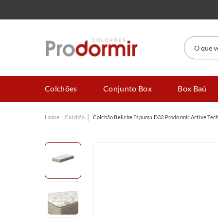
O que você
Colchões
Conjunto Box
Box Baú
Colchão
Colchão Beliche Espuma D33 Prodormir Active Tec