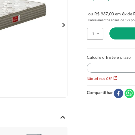
ou
R$
937
,
00
em
6
x de
Parcelamentos acima de 12x pod
1
Não sei meu CEP
Compartilhar