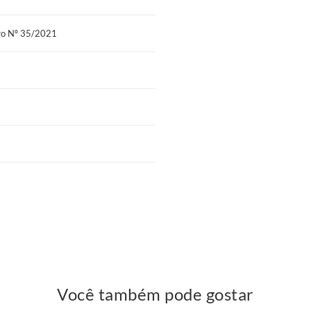
tro Nº 35/2021
ive Techintense tem o Certificado do
egras mais importantes de qualidade e
odormir se preocupa muito em oferecer
 do mercado.
investir em um produto de alto nível
gia dupla face. É o colchão perfeito
rodutos exclusivos e sofisticados, com
echintense não só melhora seu sono,
ente vale a pena.
rmir Active Techintense. Invista em um
e sua mente renovada. Escolha Active
Você também pode gostar
de pode fazer em sua vida. Escolha