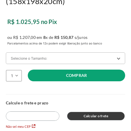
(158x198x20cm)
R$
1
.
025
,
95
no Pix
ou
R$
1
.
207
,
00
em
8
x de
R$
150
,
87
s/juros
Parcelamentos acima de 12x podem exigir liberação junto ao banco
Selecione o Tamanho:
COMPRAR
1
Queen
A:
20
L:
158
C:
198
R$ 1.207,00
no Pix
A:
N/A
L:
78
C:
188
R$ 597,00
no Pix
Calcular o frete
Solteiro
Não sei meu CEP
A:
20
L:
88
C:
188
R$ 657,00
no Pix