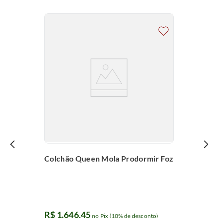
Colchão Queen Mola Prodormir Foz
R$
1
.
646
,
45
no Pix (10% de desconto)