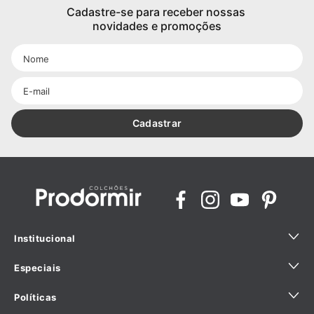
Cadastre-se para receber nossas 
novidades e promoções
Cadastrar
Institucional
Especiais
Quem Somos
Políticas
Sustentabilidade
Ajuda para comprar com especialista