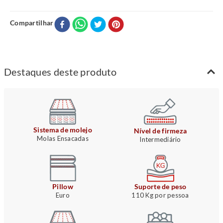
Compartilhar
Casal
A:
20
L:
138
C:
188
R$ 1.007,00
no Pix
*Medidas em centímetros
Destaques deste produto
Sistema de molejo
Nível de firmeza
Molas Ensacadas
Intermediário
Pillow
Suporte de peso
Euro
110 Kg por pessoa