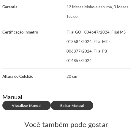
Manutenção: No Turn, girar o colchão a cada 30 dias
Garantia
12 Meses Molas e espuma, 3 Meses
Garantia: 12 meses
Tecido
Certificação Inmetro: Certificado conforme Portaria Inmetro Nº 75/2021
Certificação Inmetro
Filial GO - 004647/2024, Filial MS -
A Prodormir oferece a garantia de 12 meses a partir do recebimento do
013684/2024, Filial MT -
produto. Caso perceba algum defeito de fabricação, entre em contato com
nossos canais de atendimento para uma análise rápida e eficiente
006377/2024, Filial PB -
014855/2024
Altura do Colchão
20 cm
Manual
Visualizar Manual
Baixar Manual
Você também pode gostar