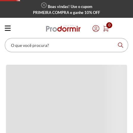
Boas vindas! Use o cupom
PRIMEIRA COMPRA
e ganhe
10% OFF
Avaliações
0
Carregando…
O que você procura?
Faça login para escrever uma avaliação.
Mais recentes
Todos
Carregando avaliações…